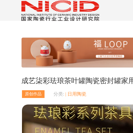
成艺柒彩珐琅茶叶罐陶瓷密封罐家
分类:
| 日用陶瓷
原创作品