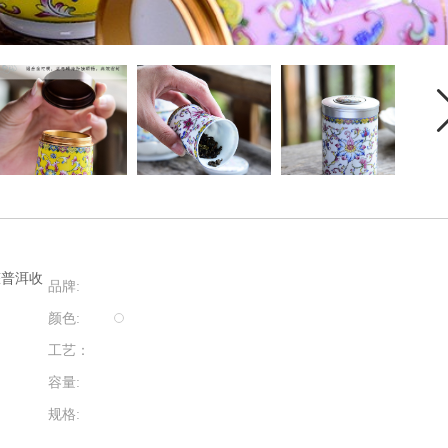
罐普洱收
品牌:
颜色:
工艺：
容量:
规格: