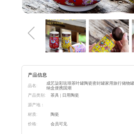
产品信息
成艺柒彩珐琅茶叶罐陶瓷密封罐家用旅行储物
品名:
纳盒便携国潮
产品类别:
茶具 | 日用陶瓷
源产地：
材质:
陶瓷
价格:
会员可见