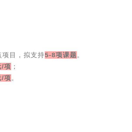
点项目，拟支持
5-8项课题
。
元/项
；
元/项
。