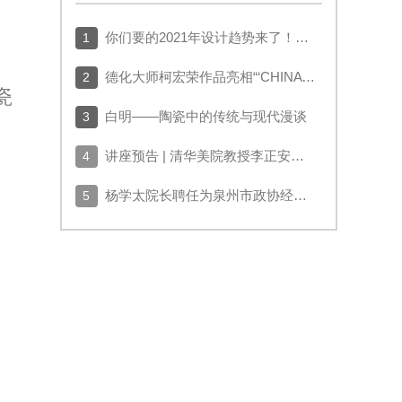
你们要的2021年设计趋势来了！（1）
1
德化大师柯宏荣作品亮相“‘CHINA 高度’中国陶瓷名窑大师作品展”
2
瓷
白明——陶瓷中的传统与现代漫谈
3
讲座预告 | 清华美院教授李正安：中外古陶塑赏析
4
杨学太院长聘任为泉州市政协经济高质量发展智库首批专家
5