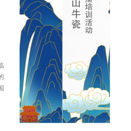
临
的
国